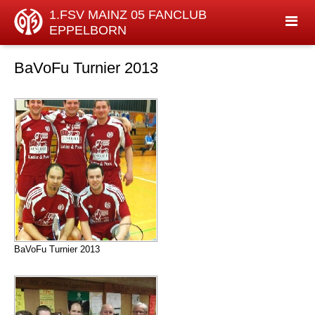
1.FSV MAINZ 05 FANCLUB
EPPELBORN
BaVoFu Turnier 2013
BaVoFu Turnier 2013